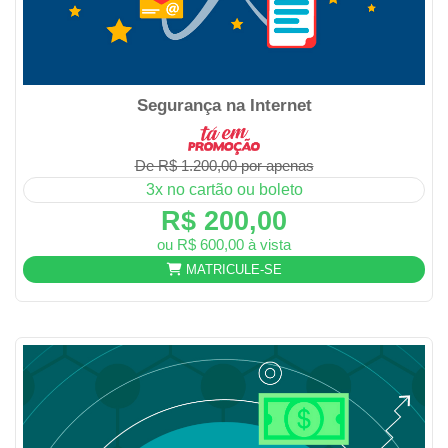
Segurança na Internet
De R$ 1.200,00 por apenas
3x no cartão ou boleto
R$ 200,00
ou R$ 600,00 à vista
MATRICULE-SE