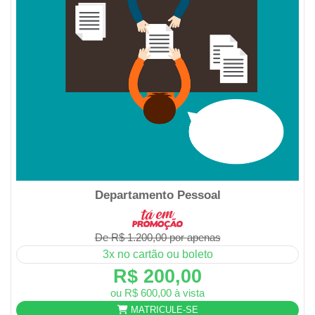
Departamento Pessoal
De R$ 1.200,00 por apenas
3x no cartão ou boleto
R$ 200,00
ou R$ 600,00 à vista
MATRICULE-SE