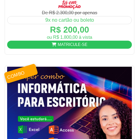
De R$ 2.300,00 por apenas
9x no cartão ou boleto
R$ 200,00
ou R$ 1.800,00 à vista
MATRICULE-SE
COMBO