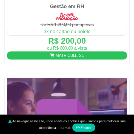
Gestão em RH
De R$ 1.200,00 por apenas
3x no cartão ou boleto
R$ 200,00
ou R$ 600,00 à vista
MATRICULE-SE
Ao navegar neste site, você aceita os cookies que usamos para melhorar sua
experiência.
Leia Mais
Entendi