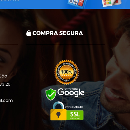
COMPRA SEGURA
 São
33120-
il.com