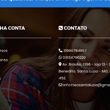
HA CONTA
CONTATO
rsos
31990784867
03134790220
onta
Av. Brasília, 1396 - loja 13 -
Benedito, Santa Luzia - MG, 
452
o
infottecsantaluzia@gma