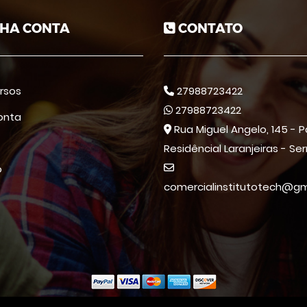
HA CONTA
CONTATO
rsos
27988723422
27988723422
onta
Rua Miguel Angelo, 145 - 
Residêncial Laranjeiras - Ser
o
comercialinstitutotech@gm