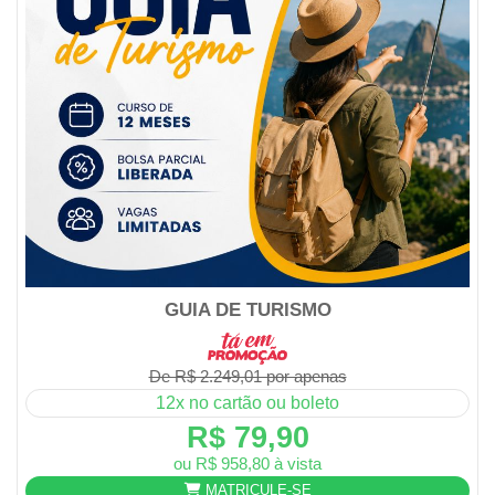
GUIA DE TURISMO
De R$ 2.249,01 por apenas
12x no cartão ou boleto
R$ 79,90
ou R$ 958,80 à vista
MATRICULE-SE