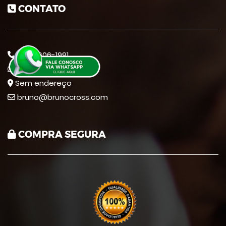
CONTATO
47 99606-1991
11 965856619
Sem endereço
bruno@brunocross.com
COMPRA SEGURA