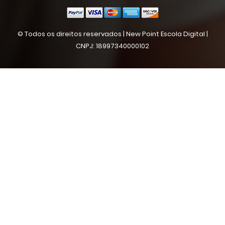
© Todos os direitos reservados | New Point Escola Digital |
CNPJ: 18997340000102