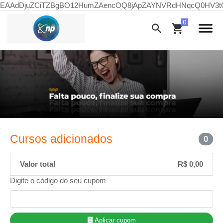
EAAdDjuZCiTZBgBO12HumZAencOQ8jApZAYNVRdHNqcQ0HV3tC
Cursos adicionados
0
Valor total
R$ 0,00
Digite o código do seu cupom
Aplicar cupom